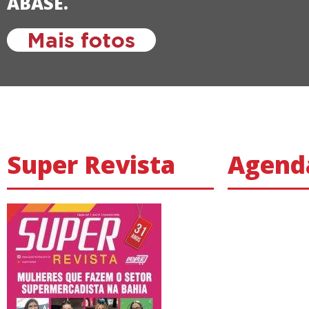
ABASE.
Super Revista
Agend