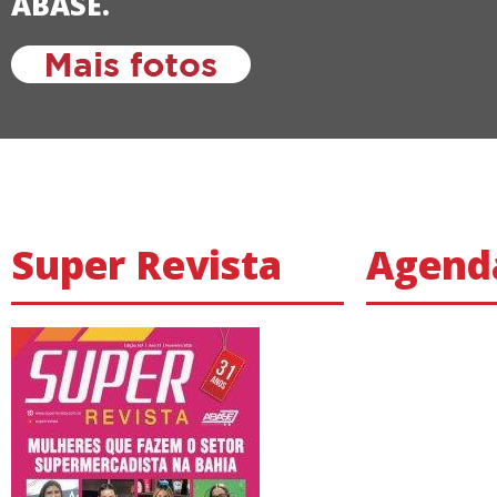
ABASE.
Super Revista
Agend