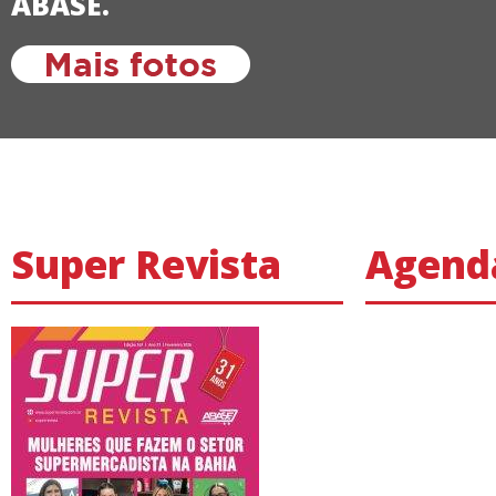
ABASE.
Super Revista
Agend