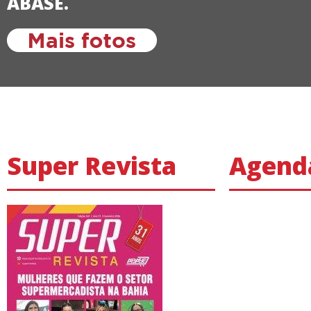
ABASE.
Super Revista
Agend