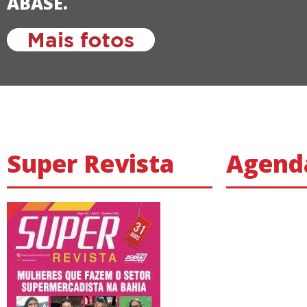
ABASE.
Super Revista
Agend